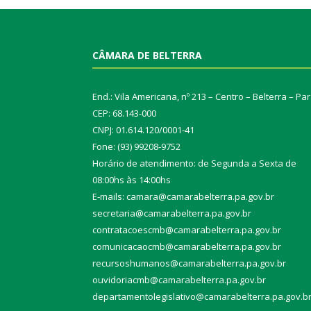
CÂMARA DE BELTERRA
End.: Vila Americana, nº 213 – Centro – Belterra – Pa
CEP: 68.143-000
CNPJ: 01.614.120/0001-41
Fone: (93) 99208-9752
Horário de atendimento: de Segunda a Sexta de
08:00hs às 14:00hs
E-mails: camara@camarabelterra.pa.gov.b
r
secretaria@camarabelterra.pa.gov.br
contratacoescmb@camarabelterra.pa.gov.br
comunicacaocmb@camarabelterra.pa.gov.br
recursoshumanos@camarabelterra.pa.gov.br
ouvidoriacmb@camarabelterra.pa.gov.br
departamentolegislativo@camarabelterra.pa.gov.b