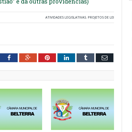
tião” e dá outras providências)
ATIVIDADES LEGISLATIVAS
,
PROJETOS DE LEI
tter
Facebook
Google+
Pinterest
LinkedIn
Tumblr
Email