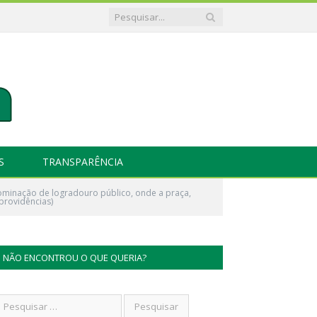
S
TRANSPARÊNCIA
ominação de logradouro público, onde a praça,
providências)
NÃO ENCONTROU O QUE QUERIA?