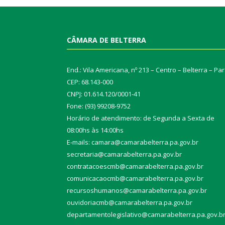
CÂMARA DE BELTERRA
End.: Vila Americana, nº 213 – Centro – Belterra – Pa
CEP: 68.143-000
CNPJ: 01.614.120/0001-41
Fone: (93) 99208-9752
Horário de atendimento: de Segunda a Sexta de
08:00hs às 14:00hs
E-mails: camara@camarabelterra.pa.gov.b
r
secretaria@camarabelterra.pa.gov.br
contratacoescmb@camarabelterra.pa.gov.br
comunicacaocmb@camarabelterra.pa.gov.br
recursoshumanos@camarabelterra.pa.gov.br
ouvidoriacmb@camarabelterra.pa.gov.br
departamentolegislativo@camarabelterra.pa.gov.b