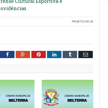
rense Cultural Esportiva e
providências
PROJETOS DE LEI
tter
Facebook
Google+
Pinterest
LinkedIn
Tumblr
Email