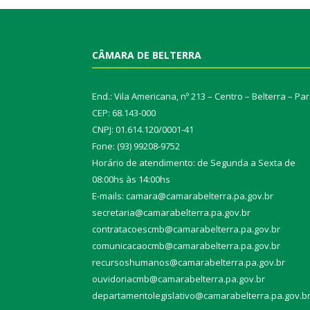
CÂMARA DE BELTERRA
End.: Vila Americana, nº 213 – Centro – Belterra – Pa
CEP: 68.143-000
CNPJ: 01.614.120/0001-41
Fone: (93) 99208-9752
Horário de atendimento: de Segunda a Sexta de
08:00hs às 14:00hs
E-mails: camara@camarabelterra.pa.gov.b
r
secretaria@camarabelterra.pa.gov.br
contratacoescmb@camarabelterra.pa.gov.br
comunicacaocmb@camarabelterra.pa.gov.br
recursoshumanos@camarabelterra.pa.gov.br
ouvidoriacmb@camarabelterra.pa.gov.br
departamentolegislativo@camarabelterra.pa.gov.b