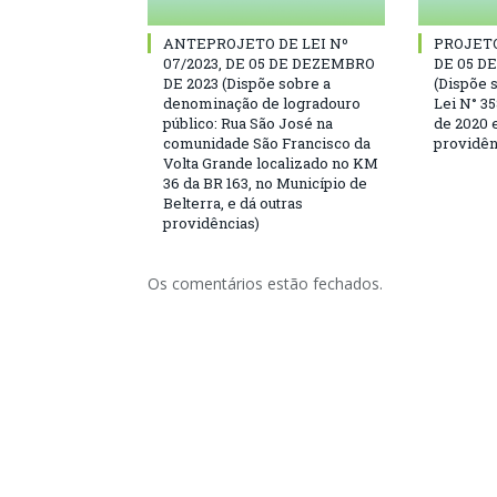
ANTEPROJETO DE LEI Nº
PROJETO 
07/2023, DE 05 DE DEZEMBRO
DE 05 D
DE 2023 (Dispõe sobre a
(Dispõe s
denominação de logradouro
Lei N° 3
público: Rua São José na
de 2020 e
comunidade São Francisco da
providên
Volta Grande localizado no KM
36 da BR 163, no Município de
Belterra, e dá outras
providências)
Os comentários estão fechados.