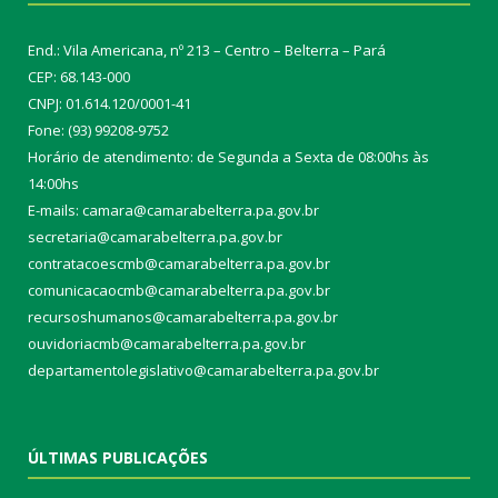
End.: Vila Americana, nº 213 – Centro – Belterra – Pará
CEP: 68.143-000
CNPJ: 01.614.120/0001-41
Fone: (93) 99208-9752
Horário de atendimento: de Segunda a Sexta de 08:00hs às
14:00hs
E-mails: camara@camarabelterra.pa.gov.b
r
secretaria@camarabelterra.pa.gov.br
contratacoescmb@camarabelterra.pa.gov.br
comunicacaocmb@camarabelterra.pa.gov.br
recursoshumanos@camarabelterra.pa.gov.br
ouvidoriacmb@camarabelterra.pa.gov.br
departamentolegislativo@camarabelterra.pa.gov.br
ÚLTIMAS PUBLICAÇÕES